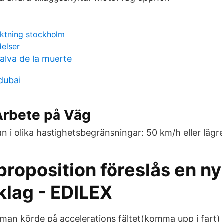
ktning stockholm
delser
alva de la muerte
dubai
rbete på Väg
n i olika hastighetsbegränsningar: 50 km/h eller lägre
proposition föreslås en ny
klag - EDILEX
r man körde på accelerations fältet(komma upp i fart