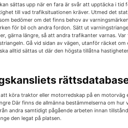
an sättas upp när en fara är svår att upptäcka i tid 
ighet till vad trafiksituationen kräver. Utmed det stat
t som bedömer om det finns behov av varningsmärken
ken för bil och andra fordon. Sätt ut varningstriange
r, gärna längre, så att andra trafikanter varnas. Var 
striangeln. Gå vid sidan av vägen, utanför räcket om d
ska alltid sättas ut där den högsta tillåtna hastighet
gskansliets rättsdatabas
tet att köra traktor eller motorredskap på en motorväg e
ängre Där finns de allmänna bestämmelserna om hur 
rån andra samtidigt pågående arbeten innan tillstånd
änge den legat på platsen.