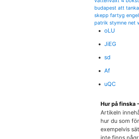
vattenväxt 4 boks
budapest att tanka
skepp fartyg enge
patrik stymne net 
oLU
JiEG
sd
Af
uQC
Hur på finska 
Artikeln inneh
hur du som för
exempelvis sät
inte finns någ