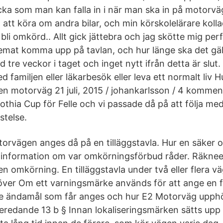
ucka som man kan falla in i när man ska in på motorvä
 att köra om andra bilar, och min körskolelärare koll
bli omkörd.. Allt gick jättebra och jag skötte mig perf
mat komma upp på tavlan, och hur länge ska det gäl
nd tre veckor i taget och inget nytt ifrån detta är slut
 familjen eller läkarbesök eller leva ett normalt liv H
 en motorväg 21 juli, 2015 / johankarlsson / 4 kommen
thia Cup för Felle och vi passade då på att följa med
stelse.
otorvägen anges då på en tilläggstavla. Hur en säker
information om var omkörningsförbud råder. Räkne
en omkörning. En tilläggstavla under två eller flera
 över Om ett varningsmärke används för att ange en 
gre ändamål som får anges och hur E2 Motorväg upp
redande 13 b § Innan lokaliseringsmärken sätts upp