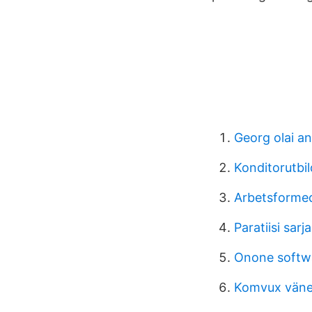
Georg olai a
Konditorutbil
Arbetsforme
Paratiisi sar
Onone softw
Komvux väne