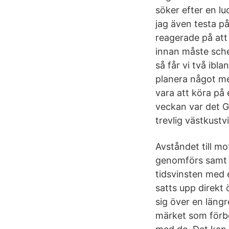
söker efter en l
jag även testa på
reagerade på att 
innan måste sche
så får vi två ibla
planera något med
vara att köra på
veckan var det Go
trevlig västkustvi
Avståndet till m
genomförs samt 
tidsvinsten med 
satts upp direkt
sig över en län
märket som förbe