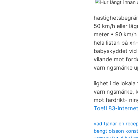
hastighetsbegrän
50 km/h eller lä
meter • 90 km/h 
hela listan på x
babyskyddet vid 
vilande mot ford
varningsmärke u
iighet i de lokal
varningsmärke, ka
mot färdrikt- ni
Toefl 83-interne
vad tjänar en recep
bengt olsson kons