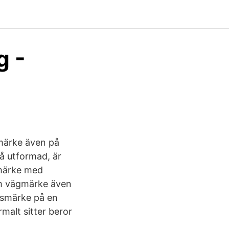
g -
märke även på
så utformad, är
smärke med
 Om vägmärke även
ngsmärke på en
malt sitter beror