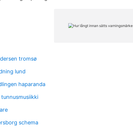
ndersen tromsø
dning lund
dlingen haparanda
ja tunnusmusiikki
are
rsborg schema