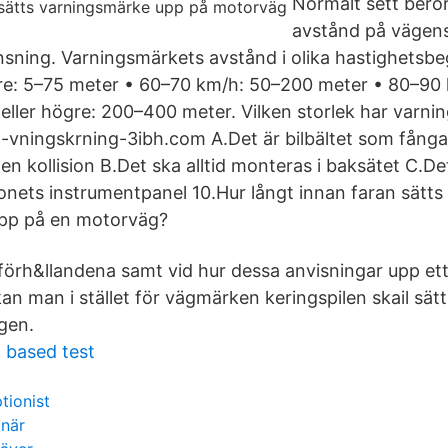
Normalt sett bero
avstånd på vägen
sning. Varningsmärkets avstånd i olika hastighetsbe
gre: 5–75 meter • 60–70 km/h: 50–200 meter • 80–90
eller högre: 200–400 meter. Vilken storlek har varn
n--vningskrning-3ibh.com A.Det är bilbältet som fång
en kollision B.Det ska alltid monteras i baksätet C.D
onets instrumentpanel 10.Hur långt innan faran sätts
pp på en motorväg?
a förh&llandena samt vid hur dessa anvisningar upp et
n man i stället för vägmärken keringspilen skail sätt
ngen.
t based test
tionist
tnär