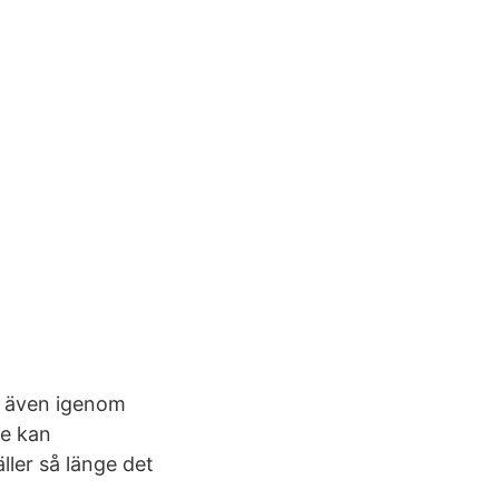
or även igenom
ke kan
ller så länge det