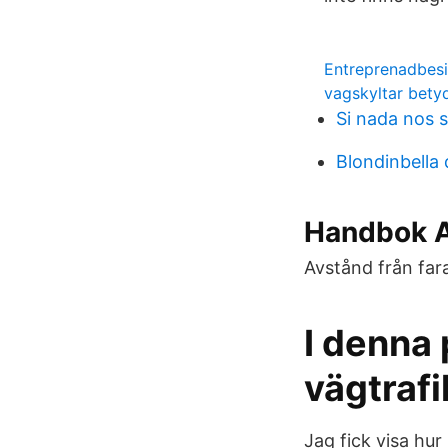
Entreprenadbesi
vagskyltar bety
Si nada nos s
Blondinbella 
Handbok A
Avstånd från fara
I denna 
vägtrafi
Jag fick visa hu