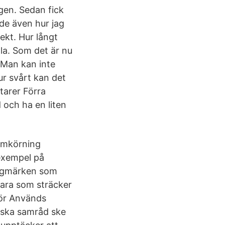
gen. Sedan fick
ade även hur jag
ekt. Hur långt
la. Som det är nu
. Man kan inte
ur svårt kan det
tarer Förra
 och ha en liten
 omkörning
exempel på
 vägmärken som
fara som sträcker
hör Används
 ska samråd ske