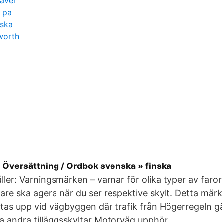
täver
 pa
lska
worth
- Översättning / Ordbok svenska » finska
åller: Varningsmärken – varnar för olika typer av far
are ska agera när du ser respektive skylt. Detta mär
tas upp vid vägbyggen där trafik från Högerregeln gä
ra andra tilläggsskyltar Motorväg upphör.