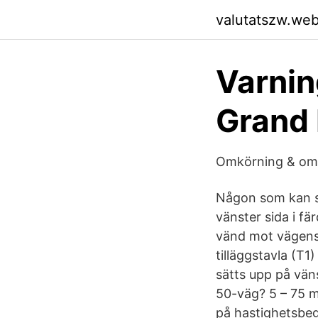
valutatszw.we
Varnin
Grand 
Omkörning & omk
Någon som kan sv
vänster sida i fä
vänd mot vägens
tilläggstavla (T
sätts upp på väns
50-väg? 5 – 75 m
på hastighetsbe