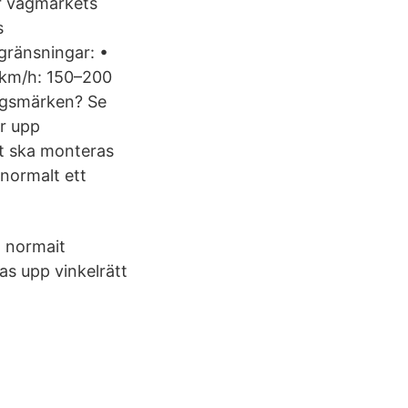
r vägmärkets
s
gränsningar: •
 km/h: 150–200
ingsmärken? Se
ar upp
et ska monteras
 normalt ett
t normait
as upp vinkelrätt