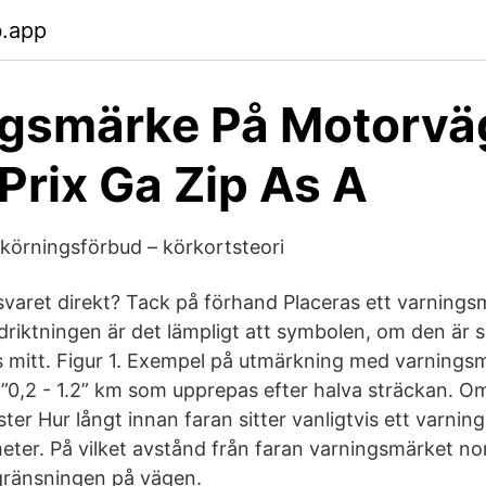
b.app
gsmärke På Motorvä
Prix Ga Zip As A
örningsförbud – körkortsteori
aret direkt? Tack på förhand Placeras ett varnings
rdriktningen är det lämpligt att symbolen, om den är 
 mitt. Figur 1. Exempel på utmärkning med varning
1) ”0,2 - 1.2” km som upprepas efter halva sträckan.
ter Hur långt innan faran sitter vanligtvis ett varni
eter. På vilket avstånd från faran varningsmärket nor
gränsningen på vägen.