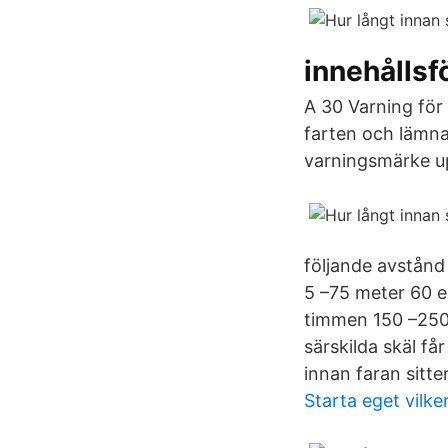
innehållsf
A 30 Varning för 
farten och lämna 
varningsmärke u
följande avstånd 
5 –75 meter 60 el
timmen 150 –250
särskilda skäl få
innan faran sitte
Starta eget vilk