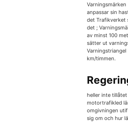
Varningsmärken k
anpassar sin hast
det Trafikverke
det ; Varningsmär
av minst 100 mete
sätter ut varning
Varningstriangel 
km/timmen.
Regerin
heller inte tillå
motortrafikled l
omgivningen utif
sig om och hur l