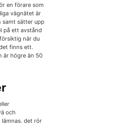
för en förare som
liga vägnätet är
 samt sätter upp
l på ett avstånd
försiktig när du
et finns ett.
en är högre än 50
er
ller
vä och
 lämnas. det rör